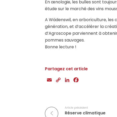
En œnologie, les bulles sont toujou
étude sur le marché des vins mouss
A Wädenswil, en arboriculture, les 
génération, et d’accélérer la créa
d’Agroscope parviennent à obteni
pommes sauvages.
Bonne lecture !
Partagez cet article
E
C
L
F
m
o
i
a
a
p
n
c
i
y
k
e
l
L
e
b
Article précédent
Réserve climatique
i
d
o