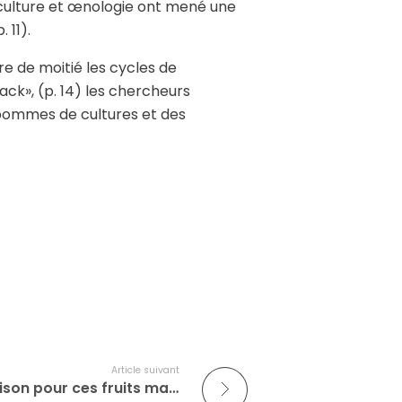
ticulture et œnologie ont mené une
 11).
re de moitié les cycles de
ck», (p. 14) les chercheurs
pommes de cultures et des
Article suivant
Mirabelles : une courte saison pour ces fruits magnifiques