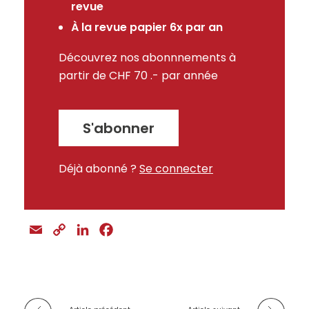
revue
À la revue papier 6x par an
Découvrez nos abonnnements à
partir de CHF 70 .- par année
S'abonner
Déjà abonné ?
Se connecter
E
C
L
F
m
o
i
a
a
p
n
c
i
y
k
e
l
L
e
b