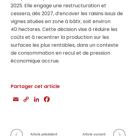
2025. Elle engage une restructuration et
cessera, dès 2027, d’encaver les raisins issus de
vignes situées en zone à bâtir, soit environ
40 hectares. Cette décision vise à réduire les
coûts et à recentrer la production sur les
surfaces les plus rentables, dans un contexte
de consommation en recul et de pression
économique accrue.
Partager cet article
E
C
L
F
m
o
i
a
a
p
n
c
i
y
k
e
l
L
e
b
Article précédent
Article suivant