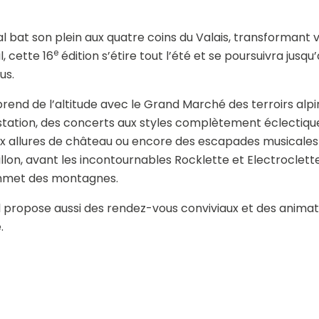
l bat son plein aux quatre coins du Valais, transformant v
e
l, cette 16
édition s’étire tout l’été et se poursuivra jusq
us.
prend de l’altitude avec le Grand Marché des terroirs alpi
station, des concerts aux styles complètement éclectique
ux allures de château ou encore des escapades musicales en
llon, avant les incontournables Rocklette et Electroclett
ommet des montagnes.
al propose aussi des rendez-vous conviviaux et des animat
e.