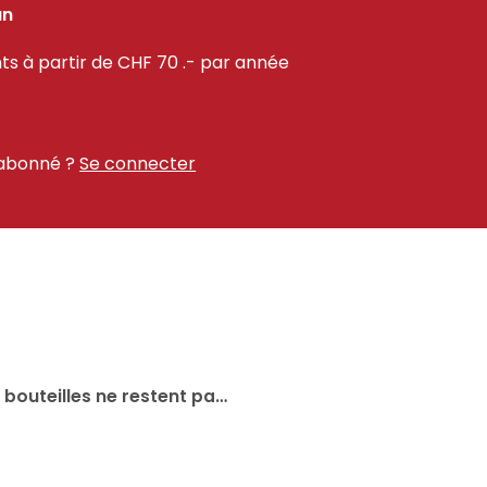
an
 à partir de CHF 70 .- par année
 abonné ?
Se connecter
Économie circulaire : Les bouteilles ne restent pas sur le carreau