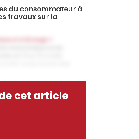
ences du consommateur à
s travaux sur la
isse et à l’étranger ?
s les consommateurs et les
illes de 70 ou 75 cl a été
rrêté : le plus souvent elles
e cet article