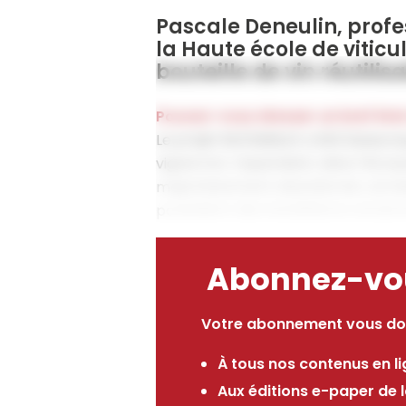
Pascale Deneulin, prof
la Haute école de vitic
bouteille de vin réutili
Pouvez-vous dresser un bref état d
Le projet BottleBack a été beaucou
vignerons. Cependant, dans l’écosys
majoritairement abandonné, certain
possèdent des installations ancienne
Abonnez-vous
Votre abonnement vous do
À tous nos contenus en l
Aux éditions e-paper de 