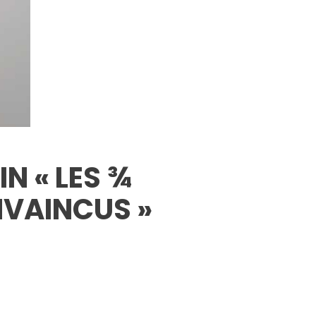
N « LES ¾
VAINCUS »