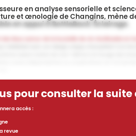
esseure en analyse sensorielle et sci
ulture et œnologie de Changins, mène de
sable en appui à BottleBack. Éclairage.
es lieux autour de la bouteille de vin réutilisable en Su
p médiatisé avec son design unique, interpellant à la foi
tème suisse il existe de tout ! Même si le lavage des boute
es caves indépendantes ou coopératives ne l’ont jamais a
s,...
 pour consulter la suite d
nnera accès :
igne
la revue